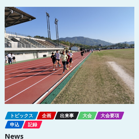
トピックス
企画
出来事
大会
大会要項
申込
記録
News