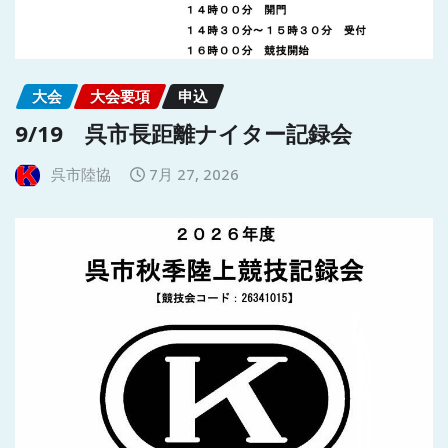
大会
大会要項
申込
9/19 呉市長距離ナイター記録会
呉市陸協
7月 27, 2026