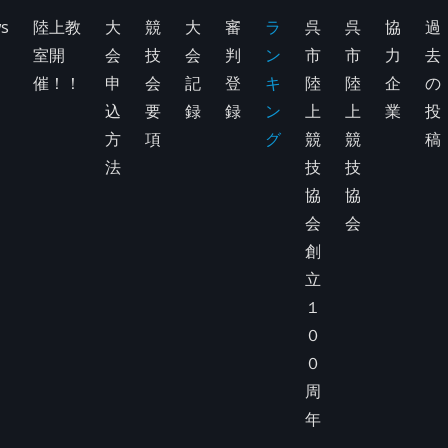
s
陸上教
大
競
大
審
ラ
呉
呉
協
過
室開
会
技
会
判
ン
市
市
力
去
催！！
申
会
記
登
キ
陸
陸
企
の
込
要
録
録
ン
上
上
業
投
方
項
グ
競
競
稿
法
技
技
協
協
会
会
創
立
１
０
０
周
年