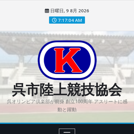
コ
日曜日, 9 8月 2026
ン
テ
7:17:06 AM
ン
ツ
に
ス
キ
ッ
プ
呉市陸上競技協会
呉オリンピア倶楽部が前身 創立100周年 アスリートに感
動と躍動