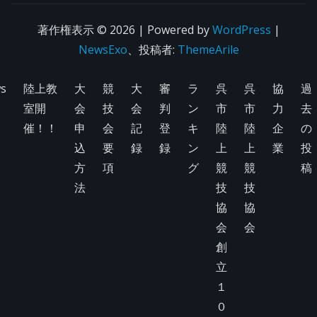
著作権表示 © 2026 | Powered by
WordPress
|
NewsExo
、投稿者:
ThemeArile
s
陸上教
大
競
大
審
ラ
呉
呉
協
過
室開
会
技
会
判
ン
市
市
力
去
催！！
申
会
記
登
キ
陸
陸
企
の
込
要
録
録
ン
上
上
業
投
方
項
グ
競
競
稿
法
技
技
協
協
会
会
創
立
１
０