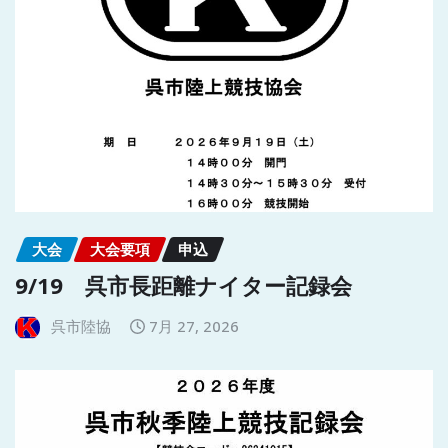
大会
大会要項
申込
9/19 呉市長距離ナイター記録会
呉市陸協
7月 27, 2026