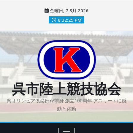
コ
金曜日, 7 8月 2026
ン
テ
8:32:26 PM
ン
ツ
に
ス
キ
ッ
プ
呉市陸上競技協会
呉オリンピア倶楽部が前身 創立100周年 アスリートに感
動と躍動