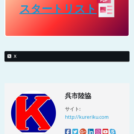
スタートリスト
X
呉市陸協
サイト:
http://kureriku.com