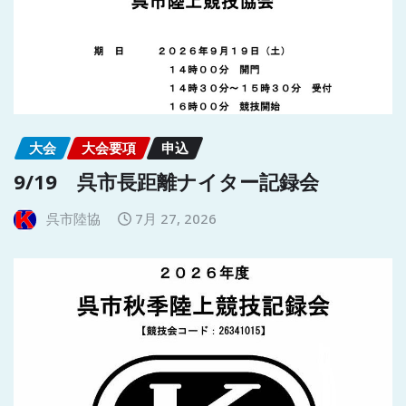
大会
大会要項
申込
9/19 呉市長距離ナイター記録会
呉市陸協
7月 27, 2026