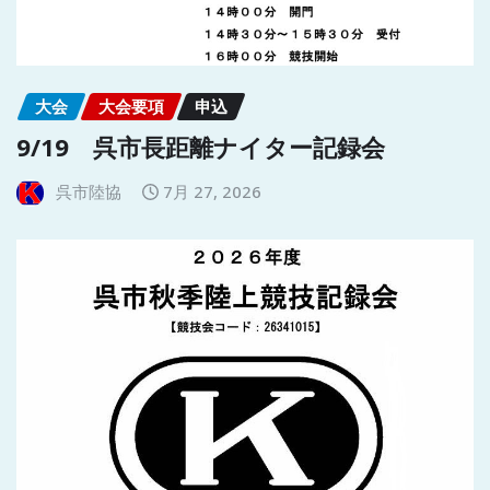
大会
大会要項
申込
9/19 呉市長距離ナイター記録会
呉市陸協
7月 27, 2026