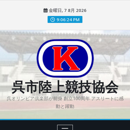
コ
金曜日, 7 8月 2026
ン
テ
9:06:25 PM
ン
ツ
に
ス
キ
ッ
プ
呉市陸上競技協会
呉オリンピア倶楽部が前身 創立100周年 アスリートに感
動と躍動