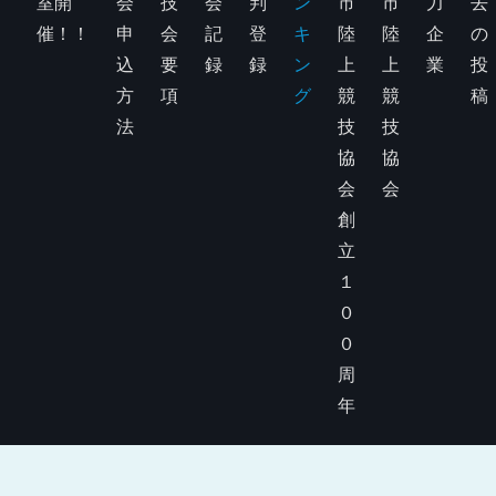
室開
会
技
会
判
ン
市
市
力
去
催！！
申
会
記
登
キ
陸
陸
企
の
込
要
録
録
ン
上
上
業
投
方
項
グ
競
競
稿
法
技
技
協
協
会
会
創
立
１
０
０
周
年