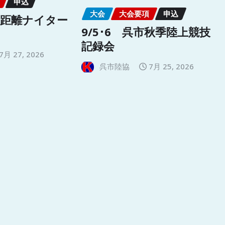
申込
大会
大会要項
申込
長距離ナイター
9/5･6 呉市秋季陸上競技
記録会
7月 27, 2026
呉市陸協
7月 25, 2026