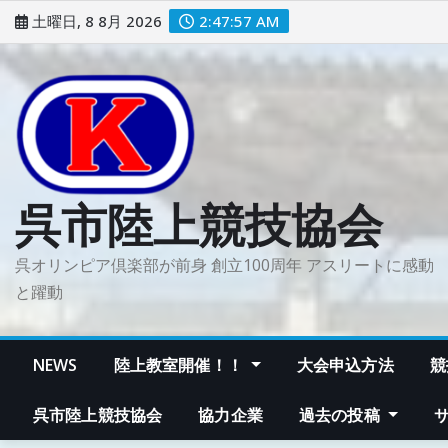
コ
土曜日, 8 8月 2026
2:47:58 AM
ン
テ
ン
ツ
に
ス
キ
呉市陸上競技協会
ッ
プ
呉オリンピア倶楽部が前身 創立100周年 アスリートに感動
と躍動
NEWS
陸上教室開催！！
大会申込方法
競
呉市陸上競技協会
協力企業
過去の投稿