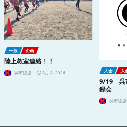
一般
企画
陸上教室連絡！！
大会
大
呉市陸協
8月 8, 2026
9/19 
録会
呉市陸協