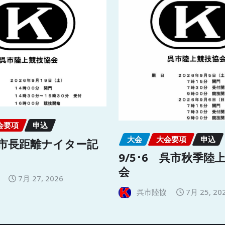
会要項
申込
大会
大会要項
申込
呉市長距離ナイター記
9/5･6 呉市秋季陸
会
7月 27, 2026
呉市陸協
7月 25, 20