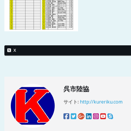
X
呉市陸協
サイト:
http://kureriku.com