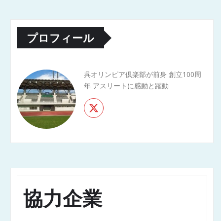
プロフィール
呉オリンピア倶楽部が前身 創立100周
年 アスリートに感動と躍動
協力企業