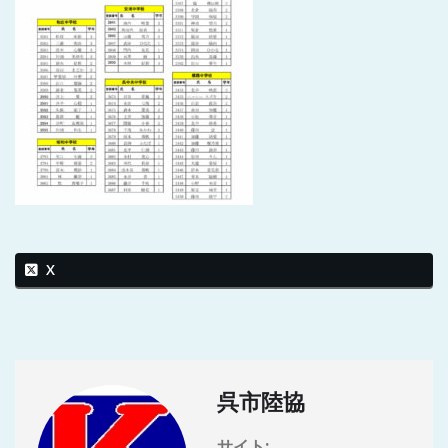
X
呉市陸協
サイト: