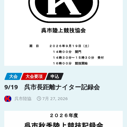
大会
大会要項
申込
9/19 呉市長距離ナイター記録会
呉市陸協
7月 27, 2026