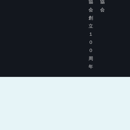
協
協
会
会
創
立
１
０
０
周
年