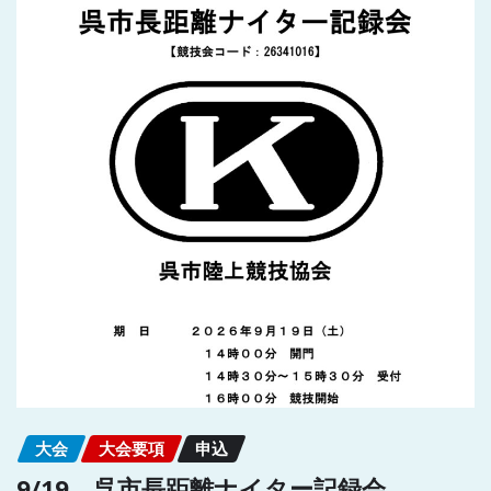
大会
大会要項
申込
9/19 呉市長距離ナイター記録会