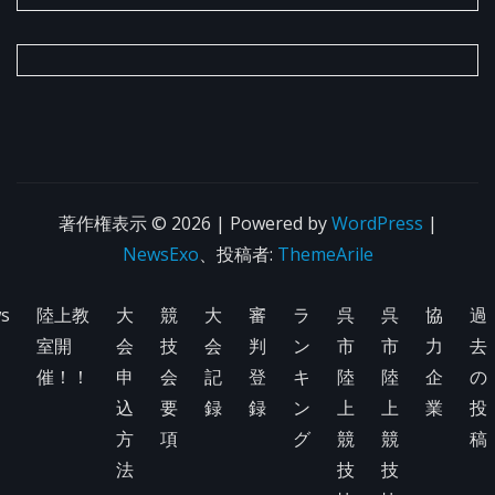
著作権表示 © 2026 | Powered by
WordPress
|
NewsExo
、投稿者:
ThemeArile
s
陸上教
大
競
大
審
ラ
呉
呉
協
過
室開
会
技
会
判
ン
市
市
力
去
催！！
申
会
記
登
キ
陸
陸
企
の
込
要
録
録
ン
上
上
業
投
方
項
グ
競
競
稿
法
技
技