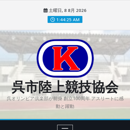
コ
土曜日, 8 8月 2026
ン
テ
1:44:26 AM
ン
ツ
に
ス
キ
ッ
プ
呉市陸上競技協会
呉オリンピア倶楽部が前身 創立100周年 アスリートに感
動と躍動