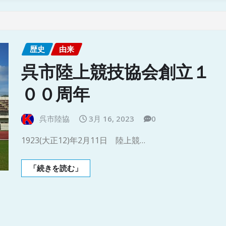
歴史
由来
呉市陸上競技協会創立１
００周年
呉市陸協
3月 16, 2023
0
1923(大正12)年2月11日 陸上競…
「続きを読む」