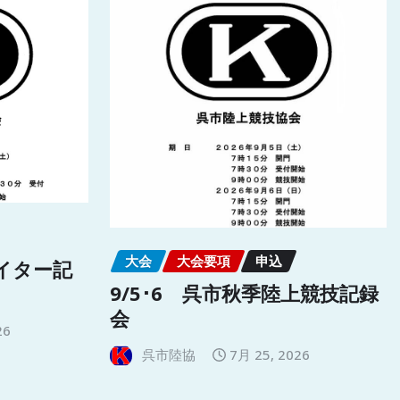
大会
大会要項
申込
ナイター記
9/5･6 呉市秋季陸上競技記録
会
26
呉市陸協
7月 25, 2026