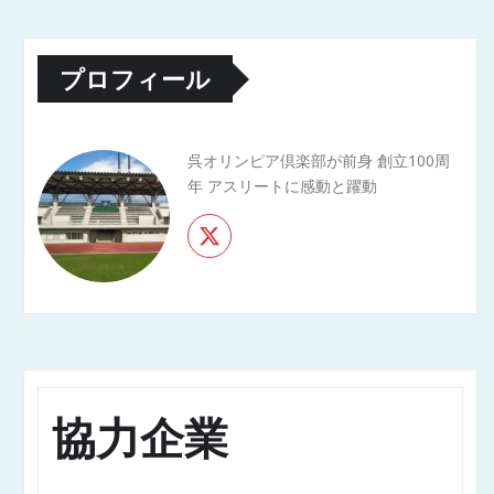
プロフィール
呉オリンピア倶楽部が前身 創立100周
年 アスリートに感動と躍動
協力企業