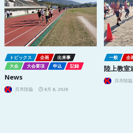
トピックス
企画
出来事
一般
企
大会
大会要項
申込
記録
陸上教室
News
呉市陸協
呉市陸協
8月 8, 2026