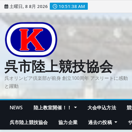
コ
土曜日, 8 8月 2026
10:51:39 AM
ン
テ
ン
ツ
に
ス
キ
呉市陸上競技協会
ッ
プ
呉オリンピア倶楽部が前身 創立100周年 アスリートに感動
と躍動
NEWS
陸上教室開催！！
大会申込方法
競
呉市陸上競技協会
協力企業
過去の投稿