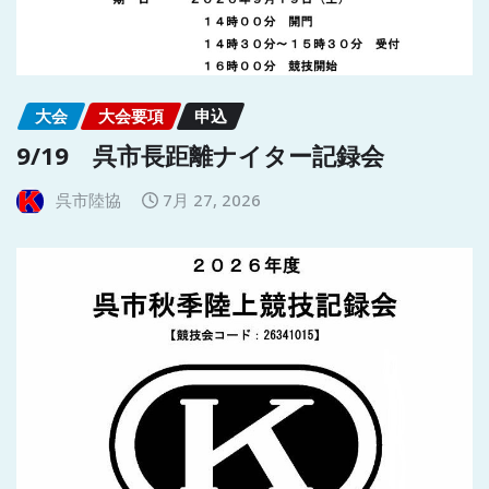
大会
大会要項
申込
9/19 呉市長距離ナイター記録会
呉市陸協
7月 27, 2026