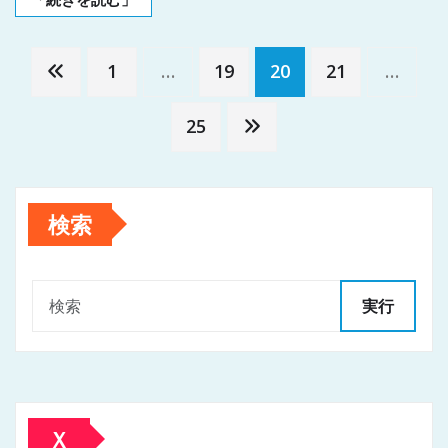
投
1
…
19
20
21
…
稿
25
の
検索
ペ
ー
実行
ジ
送
Ｘ