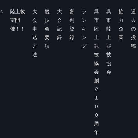
s
陸上教
大
競
大
審
ラ
呉
呉
協
過
室開
会
技
会
判
ン
市
市
力
去
催！！
申
会
記
登
キ
陸
陸
企
の
込
要
録
録
ン
上
上
業
投
方
項
グ
競
競
稿
法
技
技
協
協
会
会
創
立
１
０
０
周
年