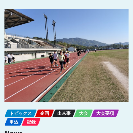
トピックス
企画
出来事
大会
大会要項
申込
記録
News