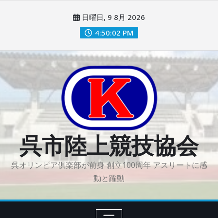
コ
日曜日, 9 8月 2026
ン
テ
4:50:03 PM
ン
ツ
に
ス
キ
ッ
プ
呉市陸上競技協会
呉オリンピア倶楽部が前身 創立100周年 アスリートに感
動と躍動